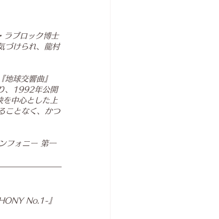
・ラブロック博士
気づけられ、龍村
『地球交響曲』
、1992年公開
映を中心とした上
ることなく、かつ
ンフォニー 第一
ONY No.1-』