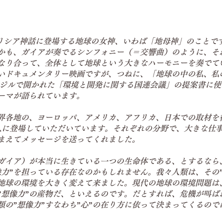
ギリシア神話に登場する地球の女神、いわば「地母神」のことで
かも、ガイアが奏でるシンフォニー（＝交響曲）のように、そ
なり合って、全体として地球という大きなハーモニーを奏でて
いドキュメンタリー映画ですが、つねに、「地球の中の私、私
ブラジルで開かれた「環境と開発に関する国連会議」の提案書に
ーマが語られています。
界各地の、ヨーロッパ、アメリカ、アフリカ、日本での取材を
人に登場していただいています。それぞれの分野で、大きな仕
まえてメッセージを送ってくれました。
ガイア）が本当に生きている一つの生命体である、とするなら
像力”を担っている存在なのかもしれません。我々人類は、その
地球の環境を大きく変えて来ました。現代の地球の環境問題は
”想像力”の産物だ、といえるのです。だとすれば、危機が叫ば
類の”想像力”すなわち”心”の在り方に依って決まってくるので