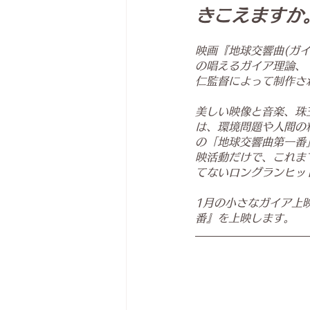
きこえますか
映画『地球交響曲(ガ
の唱えるガイア理論、
仁監督によって制作さ
美しい映像と音楽、珠
は、環境問題や人間の
の「地球交響曲第一番
映活動だけで、これま
てないロングランヒッ
1月の小さなガイア上映
番』を上映します。