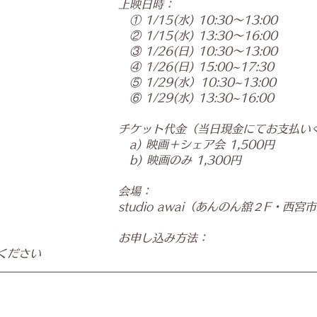
上映日時：
　① 1/15(水) 10:30〜13:00
　② 1/15(水) 13:30〜16:00
　③ 1/26(日) 10:30〜13:00
　④ 1/26(日) 15:00~17:30
　⑤ 1/29(水）10:30~13:00
⑥ 1/29(水) 13:30~16:00
チケット代金（当日現金にてお支払い
　a) 映画＋シェア会 1,500円
　b) 映画のみ 1,300円
会場：
studio awai（あんのん舘２F・西宮
お申し込み方法：
ください