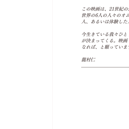
この映画は、21世紀
世界の6人の人々のオ
人、あるいは体験した
今生きている我々ひと
が決まってくる。映画
なれば、と願っていま
龍村仁