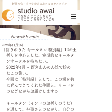
阪神​西宮・ゑびす参道の小さなヨガスタジオ
studio awai
​つながる こころとからだ
いまここに かがやくいのち
News&Events
2023年11月16日
< Back
「祈りのうた キールタン 特別編」12/9土
祈りを中心とした、定期的なキールタ
ンサークルを持ちたい。
2022年4月〜 西宮あんのん舘で始め
たこの集い。
今回は「特別編」として、この場を共
に育んできてくれた仲間と、リードを
つなぎながらお届けします☺️
キールタン（インドのお祈りのうた）
を通して、神聖さとつながり、自分の