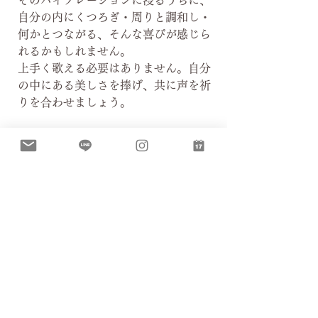
そのバイブレーションに浸るうちに、
自分の内にくつろぎ・周りと調和し・
何かとつながる、そんな喜びが感じら
れるかもしれません。
上手く歌える必要はありません。自分
の中にある美しさを捧げ、共に声を祈
りを合わせましょう。
【リード】
ありこ、今村幸子、かたやまみな、
Kyoko、珠美、はせがわさつき、山村
典子
イベント
ヨガ