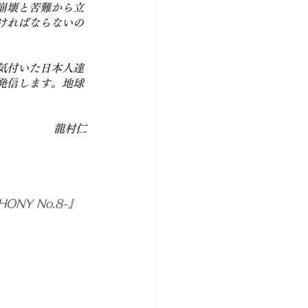
崩壊と苦難から立
ければならないの
気付いた日本人達
発信
します。地球
龍村仁
ONY No.8-』