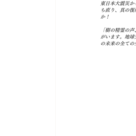
東日本大震災か
ち直り、真の
復
か！
「樹の精霊の声
がいます。
地球
の未来の全ての