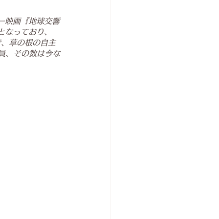
ー映画『地球交響
となっており、
で、草の根の自主
員、その数は今な