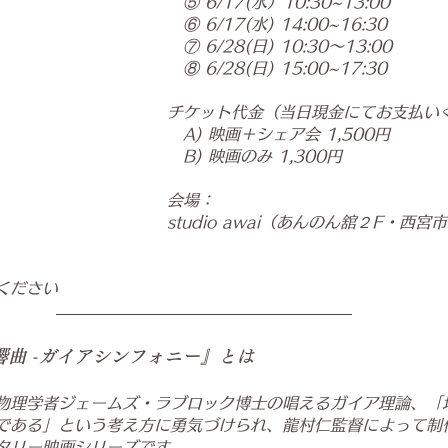
　⑤ 6/17(水）10:30~13:00
⑥ 6/17(水) 14:00~16:30
　⑦ 6/28(日) 
10:30〜13:00
　⑧ 6/28(日) 
15:00~17:30
チケット代金（当日現金にてお支払い
　A) 映画＋シェア会 1,500円
　B) 映画のみ 1,300円
会場：
studio awai（あんのん舘２F・西宮
ください
響曲 -ガイアシンフォニー』とは
物理学者ジェームズ・ラブロック博士の唱えるガイア理論、「
である」という考え方に勇気づけられ、龍村仁監督によって制
タリー映画シリーズです。