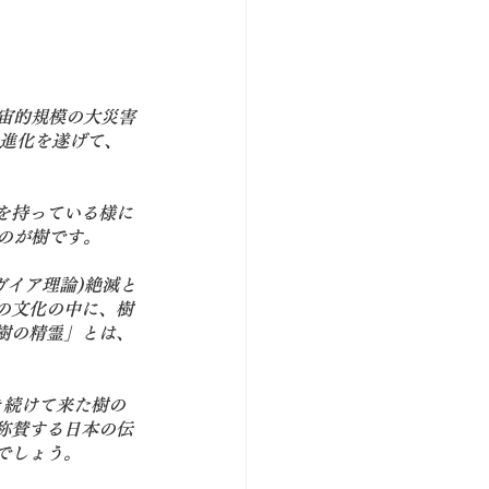
宙的規模の大災害
る進化を遂げて、
を持っている様に
のが樹です。
ガイア理論)絶滅と
の文化の中に、樹
樹の精霊
」とは、
き続けて来た樹の
称賛する日本の
伝
でしょう。