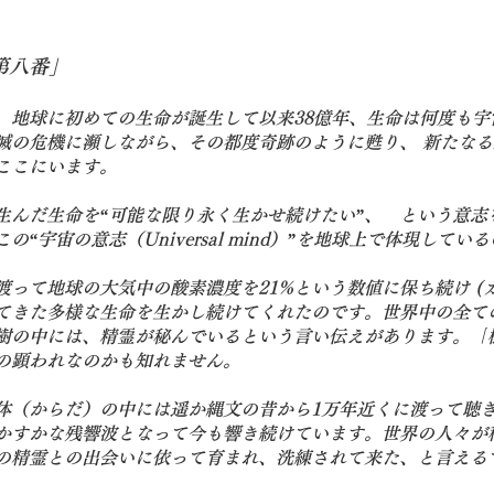
第八番」
、地球に初めての生命が誕生して以来38億年、生命は何度も宇
滅の危機に瀕しながら、その都度奇跡のように甦り、 新たな
ここにいます。
生んだ生命を“
可能な限り永く生かせ続けたい
”、　という意志
この“
宇宙の意志（Universal mind）
”を地球上で体現している
渡って地球の大気中の酸素濃度を21%という数値に保ち続け (
てきた多様な生命を生かし続けてくれたのです。世界中の全て
樹の中には、
精霊
が秘んでいるという言い伝えがあります。「
の顕われなのかも知れません。
体（からだ）の中には遥か縄文の昔から1万年近くに渡って聴
かすかな残響波となって今も響き続けています。世界の人々が
の精霊との出会いに依って育まれ、洗練されて来た、と言える