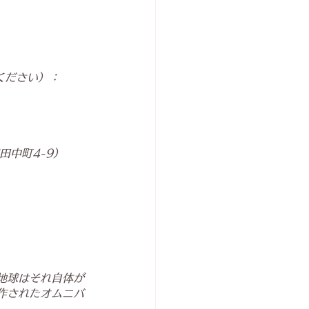
ください）：
市田中町4-9）
地球はそれ自体が
作されたオムニバ