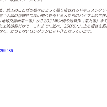
楽、珠玉のことばの数々によって織り成されるドキュメンタリ
題や人間の精神性に深い関心を寄せる人たちのバイブル的存在
の「地球交響曲第一番」から2021年公開の最新作「第九番」ま
た上映活動だけで、これまでに延べ、250万人に上る観客を動
なく、かつてないロングランヒット作となっています。
5299486