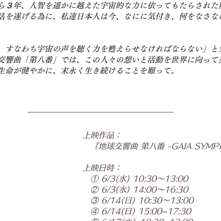
ら３年、人智を遥かに越えた宇宙的な力に依ってもたらされた
活
を遂げる為に、私達日本人は今、なにに気付き、何をなさな
、すなわち宇宙の声を聴く力を甦えらせなければならない」と
交響曲「第八番」
では、この人々の想いと活動を
世界に向って
生命が健やかに、末永く生き続けることを願って。
上映作品：
　『地球交響曲 第八番 -GAIA SYMPH
上映日時：
　① 6/3(水) 10:30〜13:00
　② 6/3(水) 14:00〜16:30
　③ 6/14(日) 10:30〜13:00
　④ 6/14(日) 15:00~17:30