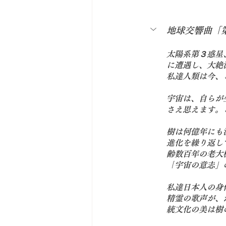
地球交響曲「
太陽系第３惑星
に遭遇し、大絶
私達人類は今、
宇宙は、自らが
さえ思えます。
樹は何億年にも
進化を繰り返し
齢数百年の老大
「
宇宙の意志
」
私達日本人の身
精霊の歌声が、
統文化の美
は樹