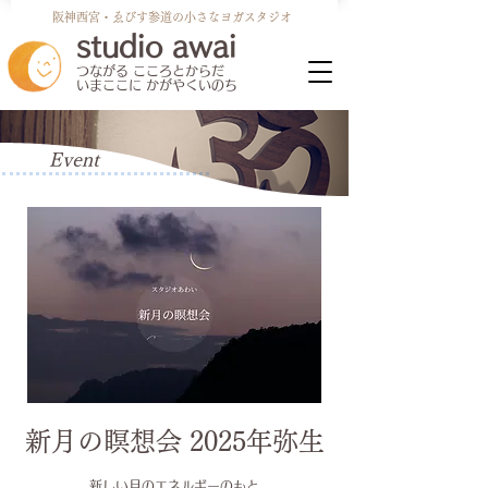
阪神​西宮・ゑびす参道の小さなヨガスタジオ
studio awai
​つながる こころとからだ
いまここに かがやくいのち
Event
新月の瞑想会 2025年弥生
新しい月のエネルギーのもと